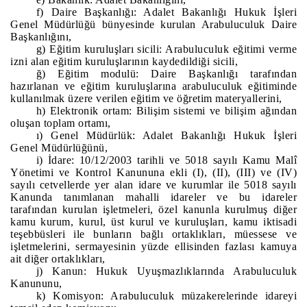
f) Daire Başkanlığı: Adalet Bakanlığı Hukuk İşleri
Genel Müdürlüğü bünyesinde kurulan Arabuluculuk Daire
Başkanlığını,
g) Eğitim kuruluşları sicili: Arabuluculuk eğitimi verme
izni alan eğitim kuruluşlarının kaydedildiği sicili,
ğ) Eğitim modulü: Daire Başkanlığı tarafından
hazırlanan ve eğitim kuruluşlarına arabuluculuk eğitiminde
kullanılmak üzere verilen eğitim ve öğretim materyallerini,
h) Elektronik ortam: Bilişim sistemi ve bilişim ağından
oluşan toplam ortamı,
ı) Genel Müdürlük: Adalet Bakanlığı Hukuk İşleri
Genel Müdürlüğünü,
i) İdare: 10/12/2003 tarihli ve 5018 sayılı Kamu Malî
Yönetimi ve Kontrol Kanununa ekli (I), (II), (III) ve (IV)
sayılı cetvellerde yer alan idare ve kurumlar ile 5018 sayılı
Kanunda tanımlanan mahalli idareler ve bu idareler
tarafından kurulan işletmeleri, özel kanunla kurulmuş diğer
kamu kurum, kurul, üst kurul ve kuruluşları, kamu iktisadi
teşebbüsleri ile bunların bağlı ortaklıkları, müessese ve
işletmelerini, sermayesinin yüzde ellisinden fazlası kamuya
ait diğer ortaklıkları,
j) Kanun: Hukuk Uyuşmazlıklarında Arabuluculuk
Kanununu,
k) Komisyon: Arabuluculuk müzakerelerinde idareyi