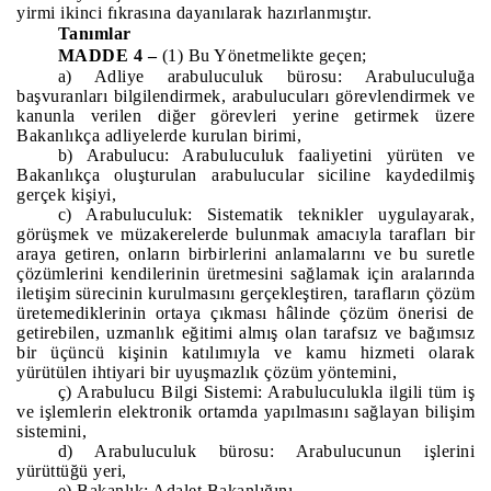
yirmi ikinci fıkrasına dayanılarak hazırlanmıştır.
Tanımlar
MADDE 4 –
(1) Bu Yönetmelikte geçen;
a) Adliye arabuluculuk bürosu: Arabuluculuğa
başvuranları bilgilendirmek, arabulucuları görevlendirmek ve
kanunla verilen diğer görevleri yerine getirmek üzere
Bakanlıkça adliyelerde kurulan birimi,
b) Arabulucu: Arabuluculuk faaliyetini yürüten ve
Bakanlıkça oluşturulan arabulucular siciline kaydedilmiş
gerçek kişiyi,
c) Arabuluculuk: Sistematik teknikler uygulayarak,
görüşmek ve müzakerelerde bulunmak amacıyla tarafları bir
araya getiren, onların birbirlerini anlamalarını ve bu suretle
çözümlerini kendilerinin üretmesini sağlamak için aralarında
iletişim sürecinin kurulmasını gerçekleştiren, tarafların çözüm
üretemediklerinin ortaya çıkması hâlinde çözüm önerisi de
getirebilen, uzmanlık eğitimi almış olan tarafsız ve bağımsız
bir üçüncü kişinin katılımıyla ve kamu hizmeti olarak
yürütülen ihtiyari bir uyuşmazlık çözüm yöntemini,
ç) Arabulucu Bilgi Sistemi: Arabuluculukla ilgili tüm iş
ve işlemlerin elektronik ortamda yapılmasını sağlayan bilişim
sistemini,
d) Arabuluculuk bürosu: Arabulucunun işlerini
yürüttüğü yeri,
e) Bakanlık: Adalet Bakanlığını,