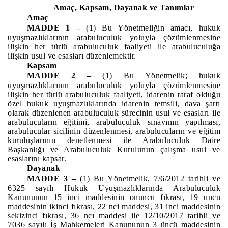
Amaç, Kapsam, Dayanak ve Tanımlar
Amaç
MADDE 1 –
(1) Bu Yönetmeliğin amacı, hukuk
uyuşmazlıklarının arabuluculuk yoluyla çözümlenmesine
ilişkin her türlü arabuluculuk faaliyeti ile arabuluculuğa
ilişkin usul ve esasları düzenlemektir.
Kapsam
MADDE 2 –
(1) Bu Yönetmelik; hukuk
uyuşmazlıklarının arabuluculuk yoluyla çözümlenmesine
ilişkin her türlü arabuluculuk faaliyeti, idarenin taraf olduğu
özel hukuk uyuşmazlıklarında idarenin temsili, dava şartı
olarak düzenlenen arabuluculuk sürecinin usul ve esasları ile
arabulucuların eğitimi, arabuluculuk sınavının yapılması,
arabulucular sicilinin düzenlenmesi, arabulucuların ve eğitim
kuruluşlarının denetlenmesi ile Arabuluculuk Daire
Başkanlığı ve Arabuluculuk Kurulunun çalışma usul ve
esaslarını kapsar.
Dayanak
MADDE 3 –
(1) Bu Yönetmelik, 7/6/2012 tarihli ve
6325 sayılı Hukuk Uyuşmazlıklarında Arabuluculuk
Kanununun 15 inci maddesinin onuncu fıkrası, 19 uncu
maddesinin ikinci fıkrası, 22 nci maddesi, 31 inci maddesinin
sekizinci fıkrası, 36 ncı maddesi ile 12/10/2017 tarihli ve
7036 sayılı İş Mahkemeleri Kanununun 3 üncü maddesinin